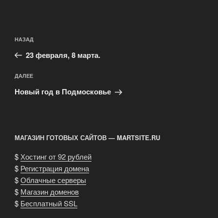
Навигация
Предыдущая
НАЗАД
по
запись:
записям
23 февраля, 8 марта.
Следующая
ДАЛЕЕ
запись
Новый год в Подмосковье
МАГАЗИН ГОТОВЫХ САЙТОВ — MARTSITE.RU
$
Хостинг от 92 рублей
$
Регистрация домена
$
Облачные серверы
$
Магазин доменов
$
Бесплатный SSL