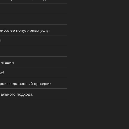
аиболее популярных услуг
й
ентации
с!
производственный праздник
нального подхода