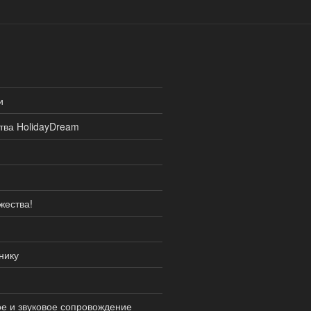
и
тва HolidayDream
жества!
нику
ое и звуковое сопровождение