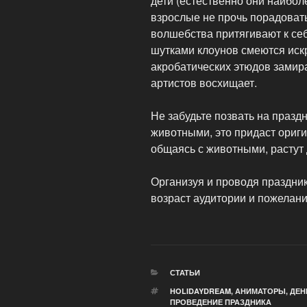
дети (естественно они наибол
взрослые не прочь порадоват
волшебства притягивают к се
шутками клоунов смеются искр
акробатических этюдов замир
артистов восхищает.
Не забудьте позвать на празд
животными, это придаст ориги
общаясь с животными, растут
Организуя и проводя праздник
возраст аудитории и пожелани
РУБРИКИ
СТАТЬИ
МЕТКИ
HOLIDAYDREAM
,
АНИМАТОРЫ
,
ДЕН
ПРОВЕДЕНИЕ ПРАЗДНИКА