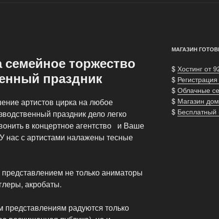
МАГАЗИН ГОТОВ
а семейное торжество
$
Хостинг от 9
енный праздник
$
Регистрация
$
Облачные с
$
Магазин дом
ение артистов цирка на любое
$
Бесплатный
зводственный праздник дело легко
звонить в концертное агентство и Ваше
 У нас с артистами налажены тесные
 представлением не только аниматоры
нглеры, акробаты.
ым представлениям радуются только