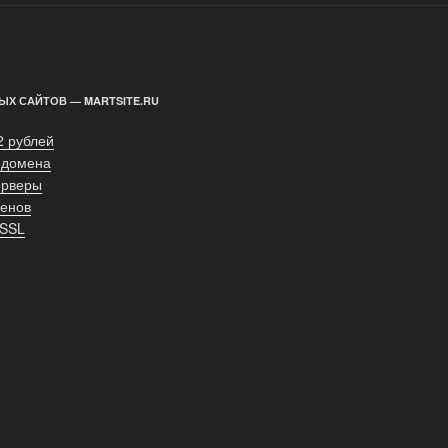
ЫХ САЙТОВ — MARTSITE.RU
2 рублей
 домена
ерверы
енов
 SSL