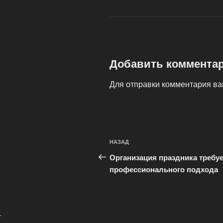
Добавить коммента
Для отправки комментария в
Навигация
Предыдущая
НАЗАД
по
запись:
Организация праздника требуе
записям
профессионального подхода
.