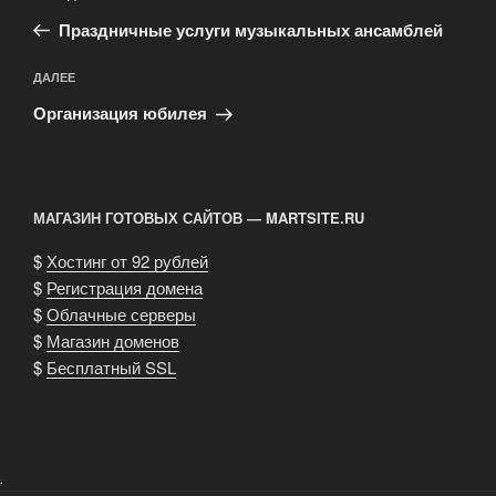
по
запись:
записям
Праздничные услуги музыкальных ансамблей
Следующая
ДАЛЕЕ
запись
Организация юбилея
МАГАЗИН ГОТОВЫХ САЙТОВ — MARTSITE.RU
$
Хостинг от 92 рублей
$
Регистрация домена
$
Облачные серверы
$
Магазин доменов
$
Бесплатный SSL
.