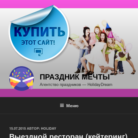
Перейти
к
содержимому
ПРАЗДНИК МЕЧТЫ
Агентство праздников — HolidayDream
Меню
ОПУБЛИКОВАНО
15.07.2015
АВТОР:
HOLIDAY
Выездной ресторан (кейтеринг)