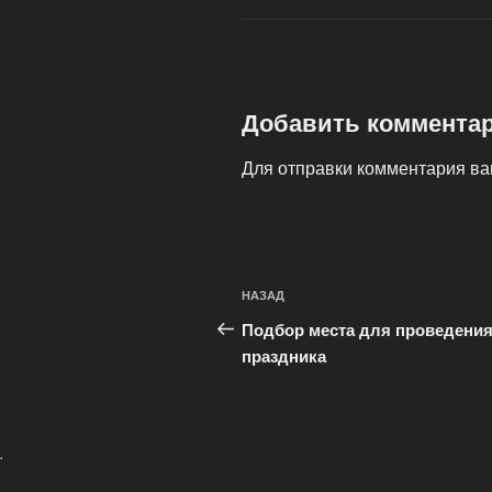
Добавить коммента
Для отправки комментария в
Навигация
Предыдущая
НАЗАД
по
запись:
Подбор места для проведени
записям
праздника
.