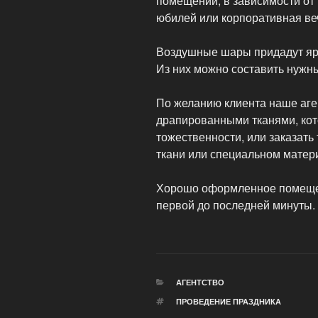
помещении, в зависимости от 
юбилей или корпоративная ве
Воздушные шары придадут ярк
Из них можно составить нужн
По желанию клиента наше аге
драпированными тканями, ко
тожественности, или заказать 
ткани или специальном матер
Хорошо оформленное помеще
первой до последней минуты.
РУБРИКИ
АГЕНТСТВО
МЕТКИ
ПРОВЕДЕНИЕ ПРАЗДНИКА