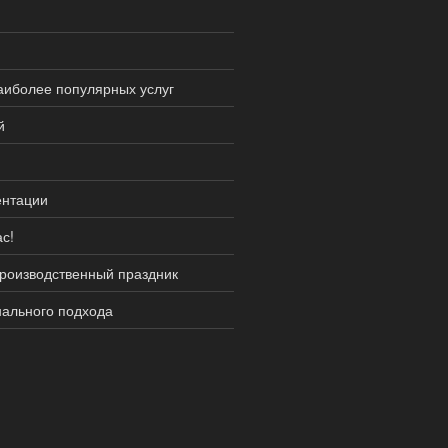
аиболее популярных услуг
й
ентации
с!
производственный праздник
нального подхода