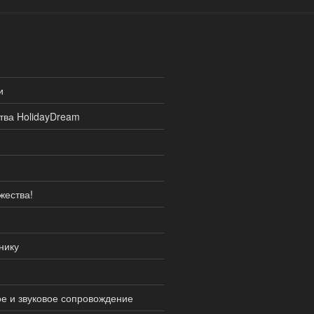
и
тва HolidayDream
жества!
нику
ое и звуковое сопровождение