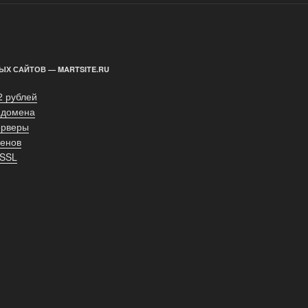
ЫХ САЙТОВ — MARTSITE.RU
2 рублей
 домена
ерверы
енов
 SSL