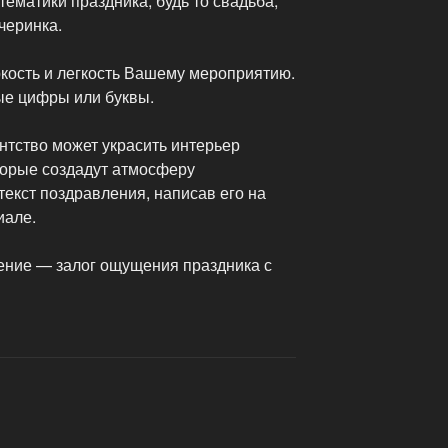
тематики праздника, будь то свадьба,
черинка.
ость и легкость Вашему мероприятию.
ые цифры или буквы.
нтство может украсить интерьер
торые создадут атмосферу
текст поздравления, написав его на
иале.
ние — залог ощущения праздника с