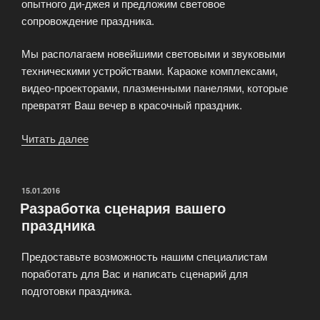
опытного ди-джея и предложим световое
сопровождение праздника.
Мы располагаем новейшими световыми и звуковыми
техническими устройствами. Караоке комплексами,
видео-проекторами, плазменными панелями, которые
превратят Ваш вечер в красочный праздник.
Читать далее
«Концертное
агентство
обеспечивает
световое
ОПУБЛИКОВАНО
15.01.2016
Разработка сценария вашего
и
праздника
звуковое
сопровождение»
Предоставьте возможность нашим специалистам
поработать для Вас и написать сценарий для
подготовки праздника.