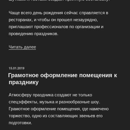
Чаще всего день рождения сейчас справляется в
ресторанах, и чтобы он прошел незаурядно,
приглашают профессионалов по организации и
проведению праздников.
Читать далее
«День
рождения
праздник
очень
ОПУБЛИКОВАНО
15.01.2019
Грамотное оформление помещения к
личный»
празднику
Атмосферу праздника создают не только
спецэффекты, музыка и разнообразные шоу.
Грамотное оформление помещения, где намечено
торжество, одно из составляющих звеньев его
подготовки.