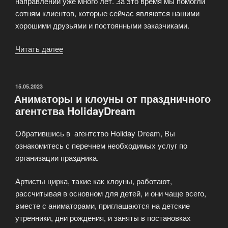
направлений уже много лет. За это время мы помогли
сотням клиентов, которые сейчас являются нашими
хорошими друзьями и постоянными заказчиками.
Читать далее
«Праздники
неотъемлемая
часть
нашей
ОПУБЛИКОВАНО
15.05.2023
Аниматоры и клоуны от праздничного
жизни»
агентства HolidayDream
Обратившись в агентство Holiday Dream, Вы
ознакомитесь с перечнем необходимых услуг по
организации праздника.
Артисты цирка, такие как клоуны, работают,
рассчитывая в основном для детей, и они чаще всего,
вместе с аниматорами, приглашаются на детские
утренники, дни рождения, и заняты в постановках