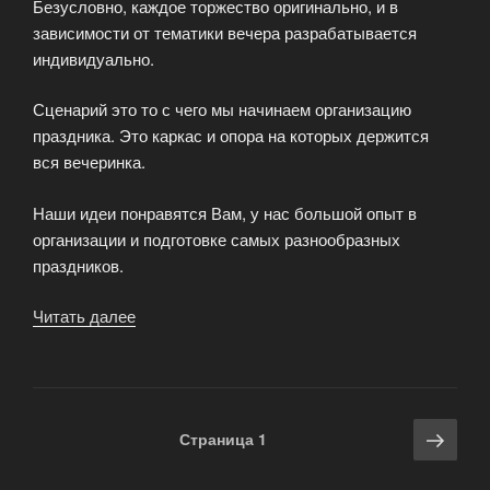
Безусловно, каждое торжество оригинально, и в
зависимости от тематики вечера разрабатывается
индивидуально.
Сценарий это то с чего мы начинаем организацию
праздника. Это каркас и опора на которых держится
вся вечеринка.
Наши идеи понравятся Вам, у нас большой опыт в
организации и подготовке самых разнообразных
праздников.
Читать далее
«Разработка
сценария
вашего
праздника»
Навигация
Сле
Страница
1
по
стра
записям