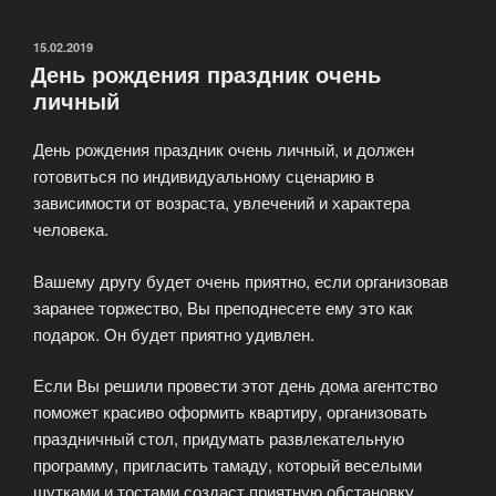
самая
красочная
ОПУБЛИКОВАНО
15.02.2019
День рождения праздник очень
часть
личный
торжества!»
День рождения праздник очень личный, и должен
готовиться по индивидуальному сценарию в
зависимости от возраста, увлечений и характера
человека.
Вашему другу будет очень приятно, если организовав
заранее торжество, Вы преподнесете ему это как
подарок. Он будет приятно удивлен.
Если Вы решили провести этот день дома агентство
поможет красиво оформить квартиру, организовать
праздничный стол, придумать развлекательную
программу, пригласить тамаду, который веселыми
шутками и тостами создаст приятную обстановку.