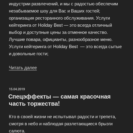
индустрии развлечений, и мы с радостью обеспечим
незабываемое шоу для Вас и Ваших гостей;
организация ресторанного обслуживания. Услуги
кейтеринга от Holiday Best — это всегда отличный
выбор и доступные цены за отменное качество.
Лучшие повара, официанты, разнообразное меню.
Услуги кейтеринга от Holiday Best — это всегда сытые
и довольные гости;
Читать далее
«Организация
праздников
«под
ключ».»
ОПУБЛИКОВАНО
15.04.2019
Спецэффекты — самая красочная
часть торжества!
Кто в своей жизни не испытывал радости и трепета,
смотря в небо и наблюдая разлетающиеся брызги
салюта.